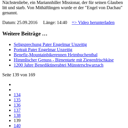
Nächstenliebe, ein Mariannhiller Missionar, der für seinen Glauben
litt und starb. Von Mithäftlingen wurde er der "Engel von Dachau"
genannt.
Datum: 25.09.2016 Länge: 14:40
=> Video herunterladen
Weitere Beiträge …
Seligsprechung Pater Engelmar Unzeitig
Portrait Pater Engelmar Unzeitig
Benefiz-Mountainbikerennen Heimbuchenthal
Himmlischer Genuss - Birnentarte mit Ziegenfrischkäse
1200 Jahre Benediktinerabtei Münsterschwarzach
Seite 139 von 169
134
135
136
137
138
139
140