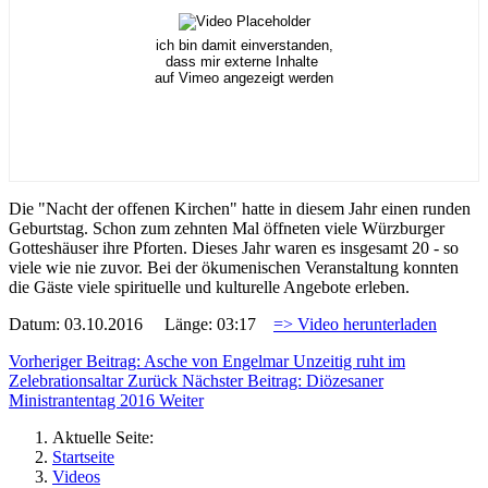
ich bin damit einverstanden,
dass mir externe Inhalte
auf Vimeo angezeigt werden
Die "Nacht der offenen Kirchen" hatte in diesem Jahr einen runden
Geburtstag. Schon zum zehnten Mal öffneten viele Würzburger
Gotteshäuser ihre Pforten. Dieses Jahr waren es insgesamt 20 - so
viele wie nie zuvor. Bei der ökumenischen Veranstaltung konnten
die Gäste viele spirituelle und kulturelle Angebote erleben.
Datum: 03.10.2016 Länge: 03:17
=> Video herunterladen
Vorheriger Beitrag: Asche von Engelmar Unzeitig ruht im
Zelebrationsaltar
Zurück
Nächster Beitrag: Diözesaner
Ministrantentag 2016
Weiter
Aktuelle Seite:
Startseite
Videos