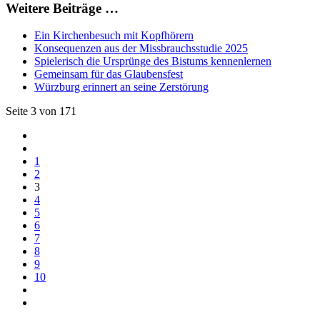
Weitere Beiträge …
Ein Kirchenbesuch mit Kopfhörern
Konsequenzen aus der Missbrauchsstudie 2025
Spielerisch die Ursprünge des Bistums kennenlernen
Gemeinsam für das Glaubensfest
Würzburg erinnert an seine Zerstörung
Seite 3 von 171
1
2
3
4
5
6
7
8
9
10