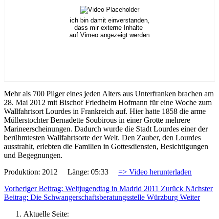
ich bin damit einverstanden,
dass mir externe Inhalte
auf Vimeo angezeigt werden
Mehr als 700 Pilger eines jeden Alters aus Unterfranken brachen am
28. Mai 2012 mit Bischof Friedhelm Hofmann für eine Woche zum
Wallfahrtsort Lourdes in Frankreich auf. Hier hatte 1858 die arme
Müllerstochter Bernadette Soubirous in einer Grotte mehrere
Marineerscheinungen. Dadurch wurde die Stadt Lourdes einer der
berühmtesten Wallfahrtsorte der Welt. Den Zauber, den Lourdes
ausstrahlt, erlebten die Familien in Gottesdiensten, Besichtigungen
und Begegnungen.
Produktion: 2012 Länge: 05:33
=> Video herunterladen
Vorheriger Beitrag: Weltjugendtag in Madrid 2011
Zurück
Nächster
Beitrag: Die Schwangerschaftsberatungsstelle Würzburg
Weiter
Aktuelle Seite: